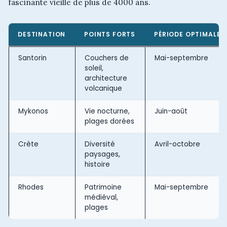
fascinante vieille de plus de 4000 ans.
DESTINATION
POINTS FORTS
PÉRIODE OPTIMALE
Santorin
Couchers de
Mai-septembre
soleil,
architecture
volcanique
Mykonos
Vie nocturne,
Juin-août
plages dorées
Crète
Diversité
Avril-octobre
paysages,
histoire
Rhodes
Patrimoine
Mai-septembre
médiéval,
plages